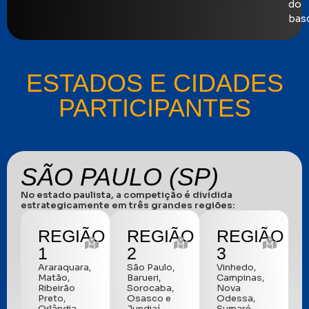
do
bas
ESTADOS E CIDADES
PARTICIPANTES
SÃO PAULO (SP)
No estado paulista, a competição é dividida
estrategicamente em três grandes regiões:
REGIÃO
REGIÃO
REGIÃO
1
2
3
Araraquara,
São Paulo,
Vinhedo,
Matão,
Barueri,
Campinas,
Ribeirão
Sorocaba,
Nova
Preto,
Osasco e
Odessa,
Orlândia,
Jundiaí.
Sumaré,