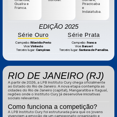
Guaíra e
Piracicaba
Franca.
e
Indaiatuba.
EDIÇÃO 2025
Série Ouro
Série Prata
Campeão:
Ribeirão Preto
Campeão:
Franca
Vice:
Vinhedo
Vice:
Barueri
Terceiro lugar:
Campinas
Terceiro lugar:
Santana de Parnaíba.
RIO DE JANEIRO (RJ)
A partir de 2026, a LPB Instituto Cury chega oficialmente
ao Estado do Rio de Janeiro. A nova etapa contempla as
cidades do Rio de Janeiro (capital), Mangaratiba e Itaguaí,
regiões onde o Instituto Cury já desenvolve iniciativas
sociais relevantes.
Como funciona a competição?
A LPB Instituto Cury foi estruturada para que os jovens
vivenciem a emoção de um campeonato organizado e