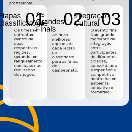
profissional:
01
02
03
As
Etapas
Integração
Grandes
Classificatórias
Cultural
Finais
Os times se
O evento final
enfrentam
é um grande
As duas
dentro de
momento de
melhores
suas
integração
equipes de
respectivas
entre
cada região
regiões,
participantes
se
gerando um
de diferentes
classificam
ranqueamento
cidades,
para as finais
com base nos
consolidando
do
resultados
a experiência
campeonato.
dos jogos.
competitiva
dentro de um
ambiente
educativo e
formativo.