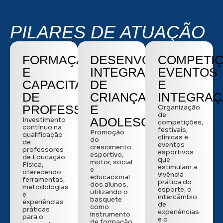
PILARES DE ATUAÇÃO
FORMAÇÃO
DESENVOLVIMENTO
COMPETIÇ
E
INTEGRAL
EVENTOS
CAPACITAÇÃO
DE
E
DE
CRIANÇAS
INTEGRA
PROFESSORES
E
Organização
de
ADOLESCENTES
Investimento
competições,
contínuo na
festivais,
Promoção
qualificação
clínicas e
do
de
eventos
crescimento
professores
esportivos
esportivo,
de Educação
que
motor, social
Física,
estimulam a
e
oferecendo
vivência
educacional
ferramentas,
prática do
dos alunos,
metodologias
esporte, o
utilizando o
e
intercâmbio
basquete
experiências
de
como
práticas
experiências
instrumento
para o
e o
de formação