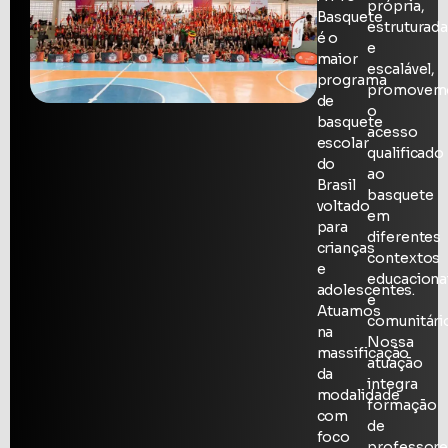
própria,
Basquete
estruturad
é o
e
maior
escalável,
programa
promovem
de
o
basquete
acesso
escolar
qualificado
do
ao
Brasil
basquete
voltado
em
para
diferentes
crianças
contextos
e
educaciona
adolescentes.
e
Atuamos
comunitári
na
Nossa
massificação
atuação
da
integra
modalidade
formação
com
de
foco
professore