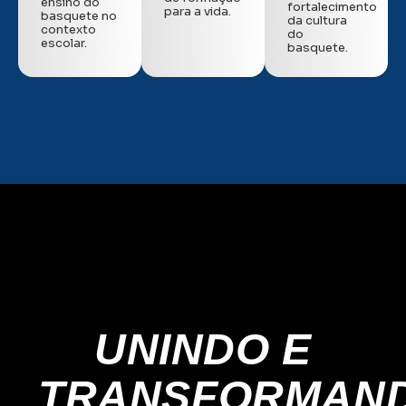
ensino do
fortalecimento
para a vida.
basquete no
da cultura
contexto
do
escolar.
basquete.
UNINDO E
TRANSFORMAN