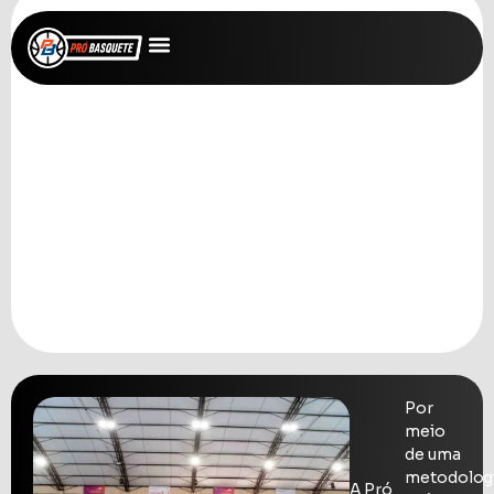
QUEM SOMOS
Por
meio
de uma
metodolog
A Pró