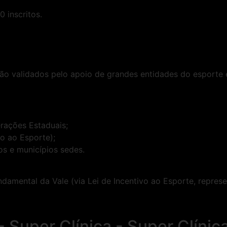
 inscritos.
s são validados pelo apoio de grandes entidades do esport
erações Estaduais;
vo ao Esporte);
s e municípios sedes.
damental da Vale (via Lei de Incentivo ao Esporte, repres
- Super Clínica - Super Clínic