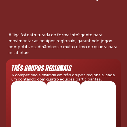
A liga foi estruturada de forma inteligente para
movimentar as equipes regionais, garantindo jogos
competitivos, dinâmicos e muito ritmo de quadra para
os atletas:
TRÊS GRUPOS REGIONAIS
A competição é dividida em três grupos regionais, cada
um contando com quatro equipes participantes.
GRUPO A
GRUPO B
GRUPO C
Pará de
Mário
Betim,
Minas,
Campos,
Congonhas,
Sabará,
Betim, São
Santa Luzia
Juatuba e
Joaquim de
e Itabirito
Mateus
Bicas e
Leme
Igarapé