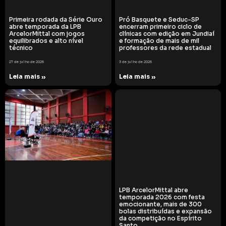
Primeira rodada da Série Ouro
Pró Basquete e Seduc-SP
abre temporada da LPB
encerram primeiro ciclo de
ArcelorMittal com jogos
clínicas com edição em Jundiaí
equilibrados e alto nível
e formação de mais de mil
técnico
professores da rede estadual
27 de julho de 2026
3 de julho de 2026
Leia mais »
Leia mais »
LPB ArcelorMittal abre
temporada 2026 com festa
emocionante, mais de 300
bolas distribuídas e expansão
da competição no Espírito
Santo