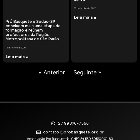
29 de junho de 2026
Leia mais »
Pró Basquete e Seduc-SP
concluem mais uma etapa de
formação e reúnem
professores da Região
Metropolitana de São Paulo
1 de julho de 2026
Leia mais »
« Anterior
Seguinte »
27 99876-7566
contato@probasquete.org.br
Associação Pró Basquete
©
| CNPJ 54.580.805/0001-80