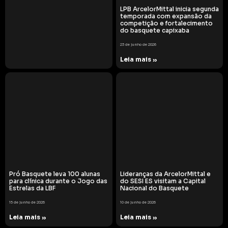
LPB ArcelorMittal inicia segunda
temporada com expansão da
competição e fortalecimento
do basquete capixaba
23 de junho de 2026
Leia mais »
Pró Basquete leva 100 alunas
Lideranças da ArcelorMittal e
para clínica durante o Jogo das
do SESI ES visitam a Capital
Estrelas da LBF
Nacional do Basquete
15 de junho de 2026
10 de junho de 2026
Leia mais »
Leia mais »